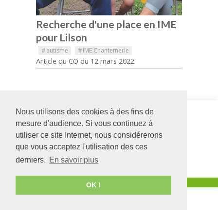
Recherche d'une place en IME
pour Lilson
#
autisme
#
IME Chantemerle
Article du CO du 12 mars 2022
Nous utilisons des cookies à des fins de
Siège social
IME
126 rue Saint Léonard
Chantemerle
mesure d'audience. Si vous continuez à
-
BP 71857
rue Léonce
utiliser ce site Internet, nous considérerons
49018
Angers
CEDEX
Malécot
que vous acceptez l'utilisation des ces
01
49400
02 41 68 98 50
BAGNEUX
derniers.
En savoir plus
www.adapei49.asso.fr
02 41 50 10 46
Création :
Agence de communication Angers
OK !